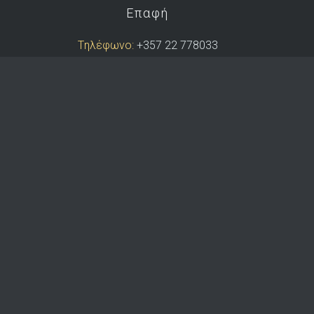
Επαφή
Tηλέφωνο:
+357 22 778033
Κινητό:
+357 99 414231
Φαξ:
+357 22 354561
e-mail:
info@dkoutras.com