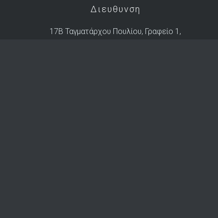
Διευθυνση
17B Ταγματάρχου Πουλίου, Γραφείο 1,
Άγιος Ανδρέας, 1101 Λευκωσία,
Po.Box: 27902, 2434