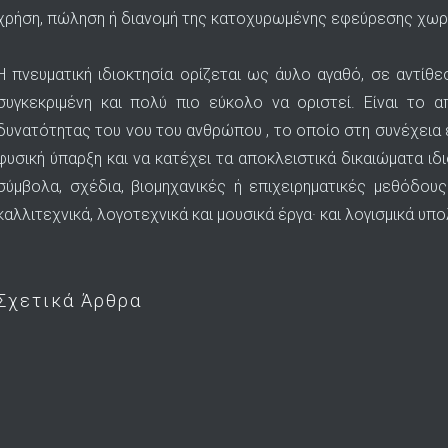
χρήση, πώληση ή διανομή της κατοχυρωμένης εφεύρεσης χωρί
Η πνευματική ιδιοκτησία ορίζεται ως άυλο αγαθό, σε αντίθεσ
συγκεκριμένη και πολύ πιο εύκολο να οριστεί. Είναι το 
δυνατότητας του νου του ανθρώπου , το οποίο στη συνέχεια 
φυσική ύπαρξη και να κατέχει τα αποκλειστικά δικαιώματα ιδ
σύμβολα, σχέδια, βιομηχανικές ή επιχειρηματικές μεθόδου
καλλιτεχνικά, λογοτεχνικά και μουσικά έργα· και λογισμικά υπ
Σχετικά Άρθρα