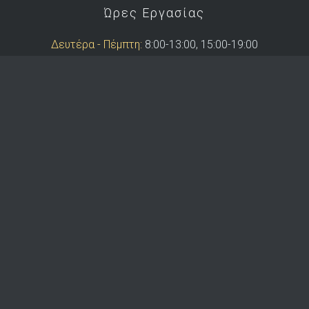
Ώρες Εργασίας
Δευτέρα - Πέμπτη:
8:00-13:00, 15:00-19:00
Παρασκευή:
8:00-13:00
Copyright © 2026 Demetris Koutras & Co
Website by
Yoomelo Ltd