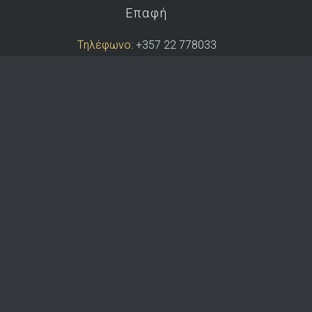
Επαφή
Tηλέφωνο:
+357 22 778033
Κινητό:
+357 99 414231
Φαξ:
+357 22 354561
e-mail:
info@dkoutras.com