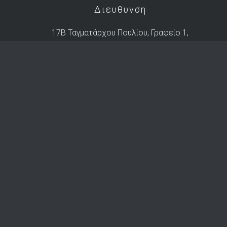
Διευθυνση
17B Ταγματάρχου Πουλίου, Γραφείο 1,
Άγιος Ανδρέας, 1101 Λευκωσία,
Po.Box: 27902, 2434