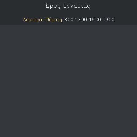
Ώρες Εργασίας
Δευτέρα - Πέμπτη:
8:00-13:00, 15:00-19:00
Παρασκευή:
8:00-13:00
Copyright © 2026 Demetris Koutras & Co
Website by
Yoomelo Ltd