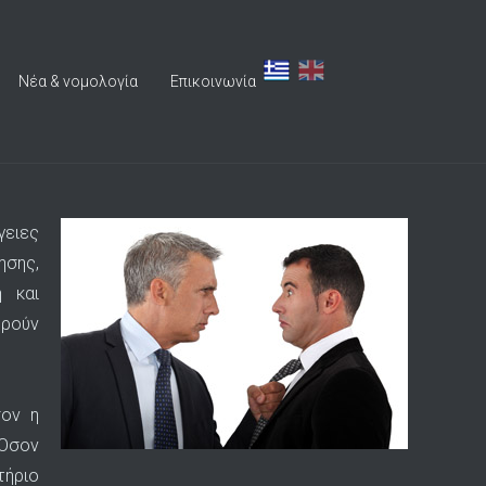
Νέα & νομολογία
Επικοινωνία
γειες
ησης,
ή και
ορούν
σον η
 Όσον
τήριο