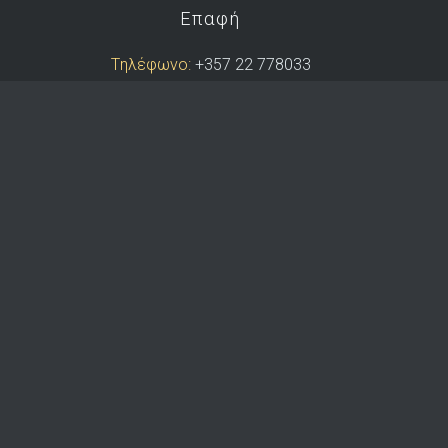
Επαφή
Tηλέφωνο:
+357 22 778033
Κινητό:
+357 99 414231
Φαξ:
+357 22 354561
e-mail:
info@dkoutras.com