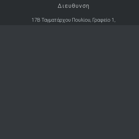
Διευθυνση
17B Ταγματάρχου Πουλίου, Γραφείο 1,
Άγιος Ανδρέας, 1101 Λευκωσία,
Po.Box: 27902, 2434